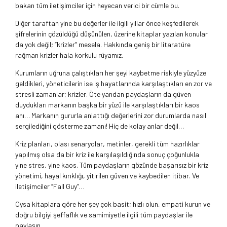
bakan tüm iletişimciler için heyecan verici bir cümle bu.
Diğer taraftan yine bu değerler ile ilgili yıllar önce keşfedilerek
şifrelerinin çözüldüğü düşünülen, üzerine kitaplar yazılan konular
da yok değil; “krizler” mesela. Hakkında geniş bir litaratüre
rağman krizler hala korkulu rüyamız.
Kurumların uğruna çalıştıkları her şeyi kaybetme riskiyle yüzyüze
geldikleri, yöneticilerin ise iş hayatlarında karşılaştıkları en zor ve
stresli zamanlar; krizler. Öte yandan paydaşların da güven
duydukları markanın başka bir yüzü ile karşılaştıkları bir kaos
anı… Markanın gururla anlattığı değerlerini zor durumlarda nasıl
sergilediğini gösterme zamanı! Hiç de kolay anlar değil…
Kriz planları, olası senaryolar, metinler, gerekli tüm hazırlıklar
yapılmış olsa da bir kriz ile karşılaşıldığında sonuç çoğunlukla
yine stres, yine kaos. Tüm paydaşların gözünde başarısız bir kriz
yönetimi, hayal kırıklığı, yitirilen güven ve kaybedilen itibar. Ve
iletişimciler “Fall Guy”…
Oysa kitaplara göre her şey çok basit; hızlı olun, empati kurun ve
doğru bilgiyi şeffaflık ve samimiyetle ilgili tüm paydaşlar ile
paylaşın…